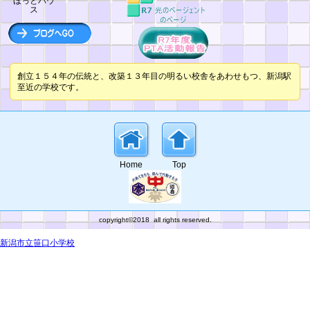
ほっとハウ
ス
創立１５４年の伝統と、改築１３年目の明るい校舎をあわせもつ、新潟駅
至近の学校です。
Home
Top
copyright©2018 all rights reserved.
新潟市立笹口小学校