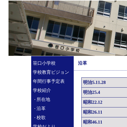
笹口小学校
沿革
学校教育ビジョン
年間行事予定表
明治5.11.28
学校紹介
明治25.4
所在地
昭和22.12
沿革
昭和26.11
校歌
昭和46.11
学校だより