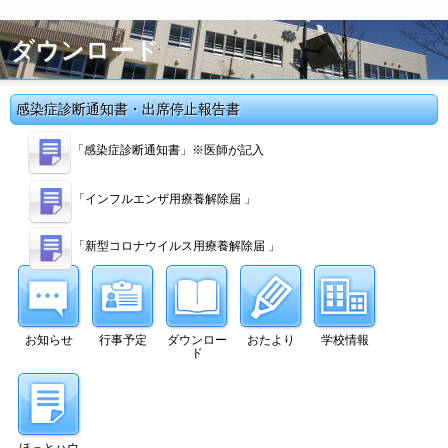
ダウンロード
感染症診断通知書・出席停止報告書
「感染症診断通知書」※医師が記入
「インフルエンザ用療養解除届 」
「新型コロナウイルス用療養解除届 」
お知らせ
行事予定
ダウンロー
おたより
学校情報
ド