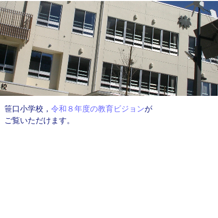
笹口小学校，
令和８年度の教育ビジョン
が
ご覧いただけます。